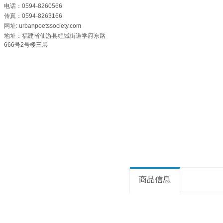
电话：
0594-8260566
站
登
传真：
0594-8263166
录
网址:
urbanpoetssociety.com
入
地址：
福建省仙游县鲤城街道学府东路
口
_
666号2号楼三层
乐
鱼
（
中
国
）
商品信息
上一个：
珠海斗门海逸豪庭（二期