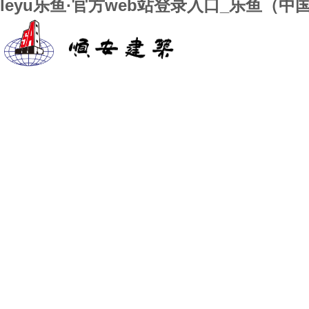
leyu乐鱼·官方web站登录入口_乐鱼（中
网站leyu乐鱼·官方web
leyu乐鱼·官方web站登
新闻动态
经营范围
人才招骋
leyu乐鱼·官方web站登